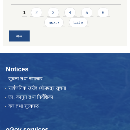
Pages
1
2
3
4
5
6
next ›
last »
अन्य
Notices
सूचना तथा समाचार
सार्वजनिक खरीद /बोलपत्र सूचना
एन, कानुन तथा निर्देशिका
कर तथा शुल्कहरु
eGov services