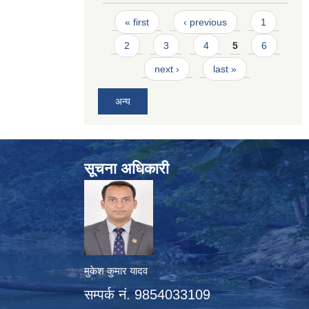
Pages
« first
‹ previous
1
2
3
4
5
6
next ›
last »
अन्य
सूचना अधिकारी
मुकेश कुमार यादव
सम्पर्क नं. 9854033109